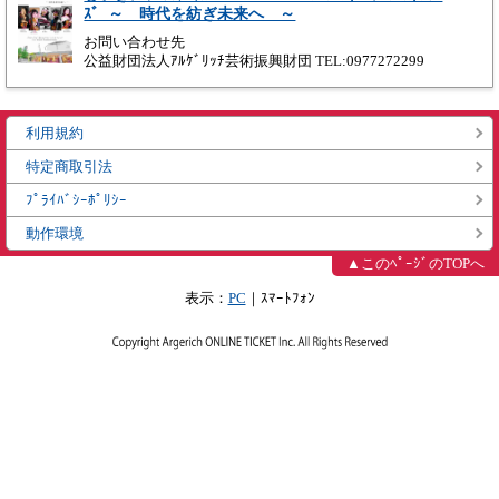
ｽﾞ ～ 時代を紡ぎ未来へ ～
お問い合わせ先
公益財団法人ｱﾙｹﾞﾘｯﾁ芸術振興財団 TEL:0977272299
利用規約
特定商取引法
ﾌﾟﾗｲﾊﾞｼｰﾎﾟﾘｼｰ
動作環境
▲このﾍﾟｰｼﾞのTOPへ
表示：
PC
｜ｽﾏｰﾄﾌｫﾝ