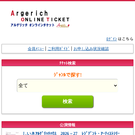
ﾛｸﾞｲﾝ
はこちら
会員ﾒﾆｭｰ
ご利用ｶﾞｲﾄﾞ
お申し込み状況確認
ﾁｹｯﾄ検索
ｼﾞｬﾝﾙで探す!
公演情報
しいきｱﾙｹﾞﾘｯﾁﾊｳｽ 2026－27 ﾚｼﾞﾃﾞﾝﾄ・ｱｰﾃｨｽﾄｼﾘｰ