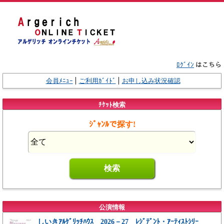
ﾛｸﾞｲﾝ
はこちら
会員ﾒﾆｭｰ
ご利用ｶﾞｲﾄﾞ
お申し込み状況確認
ﾁｹｯﾄ検索
ｼﾞｬﾝﾙで探す!
公演情報
しいきｱﾙｹﾞﾘｯﾁﾊｳｽ 2026－27 ﾚｼﾞﾃﾞﾝﾄ・ｱｰﾃｨｽﾄｼﾘｰ