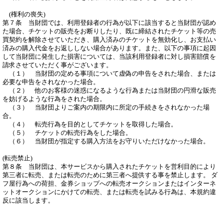
　(権利の喪失)

第７条　当財団では、利用登録者の行為が以下に該当すると当財団が認め
た場合、チケットの販売をお断りしたり、既に締結されたチケット等の売
買契約を解除させていただき、購入済みのチケットを無効化し、お支払い
済みの購入代金をお返ししない場合があります。また、以下の事項に起因
して当財団に発生した損害については、当該利用登録者に対し損害賠償を
請求させていただく事がございます。

　（１）　当財団の定める事項について虚偽の申告をされた場合、または
必要な申告をされなかった場合。

　（２）　他のお客様の迷惑になるような行為または当財団の円滑な販売
を妨げるような行為をされた場合。

　（３）　当財団よりご案内の期限内に所定の手続きをされなかった場
合。

　（４）　転売行為を目的としてチケットを取得した場合。

　（５）　チケットの転売行為をした場合。

　（６）　当財団が指定する購入方法をお守りいただけなかった場合。

(転売禁止)

第８条　当財団は、本サービスから購入されたチケットを営利目的により
第三者に転売、または転売のために第三者へ提供する事を禁止します。 ダ
フ屋行為への荷担、金券ショップへの転売オークションまたはインターネ
ットオークションにかけての転売、または転売を試みる行為は、本規約違
反に該当します。
