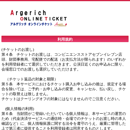
利用規約
(チケットのお渡し)

第４条　チケットのお渡しは、コンビニエンスストアセブンイレブン店
頭、財団事務局、宅配便での配送（お支払方法が限られます）のいずれか
を利用登録者にて選択していただきます。公演日近くのお申込みに限り、
会場窓口でのお渡しも選択していただけます。

　（チケット返品の対象と期限）

第５条　本サービスにおけるチケット購入お申し込みの後は、規定する場
合を除いては、ご予約・お申し込みの変更、キャンセル、払い戻し、チケ
ットの取替えは致しません。

チケットはクーリングオフの対象にはなりませんのでご注意ください。

　(個人情報の利用)

第６条　当財団がご登録いただいている個人情報は、本サービスの運営の
ため（代金決済サービスへの通信時・会場でのチケットのお渡し時の本人
確認など）に、個人情報保護に関する法令を遵守のうえ、厳重に管理した
上で第三者に提供することを利用登録者は同意するものとします。
