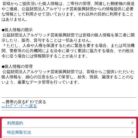
 皆様からご提供頂いた個人情報は、ご寄付の管理、関連した郵便物の発送
やご連絡、公益財団法人アルゲリッチ芸術振興財団からの情報提供に必要
な情報として利用させて頂いております。それ以外の目的に利用すること
はありません。

◆個人情報の開示

 公益財団法人アルゲリッチ芸術振興財団では皆様の個人情報を第三者に開
示したり、販売、賃与することは一切ありません。

 ＊ただし、人命や人権を保護するために緊急を要する場合、または司法機
関、警察等の公共機関による法令に基づく要請に協力する場合、その他法
令に従う場合には情報開示することがあります。

◆個人情報の管理

 公益財団法人アルゲリッチ芸術振興財団では、皆様からご提供いただいた
個人情報を、細心の注意を払って保管し、紛失、毀損、漏洩することのな
いよう、厳重なデータ管理を行っています。

←携帯の戻るﾎﾞﾀﾝで戻る
←ﾄｯﾌﾟﾍﾟｰｼﾞへ戻る
利用規約
特定商取引法