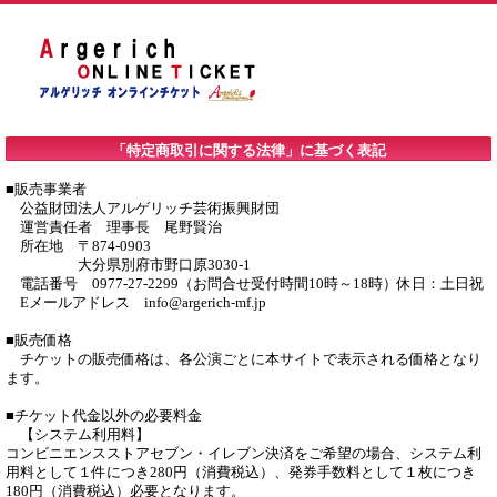
「特定商取引に関する法律」に基づく表記
■販売事業者

　公益財団法人アルゲリッチ芸術振興財団

　運営責任者　理事長　尾野賢治

　所在地　〒874-0903

　　　　　大分県別府市野口原3030-1

　電話番号　0977-27-2299（お問合せ受付時間10時～18時）休日：土日祝

　Eメールアドレス　info@argerich-mf.jp

■販売価格

　チケットの販売価格は、各公演ごとに本サイトで表示される価格となり
ます。

■チケット代金以外の必要料金

　【システム利用料】

コンビニエンスストアセブン・イレブン決済をご希望の場合、システム利
用料として１件につき280円（消費税込）、発券手数料として１枚につき
180円（消費税込）必要となります。
