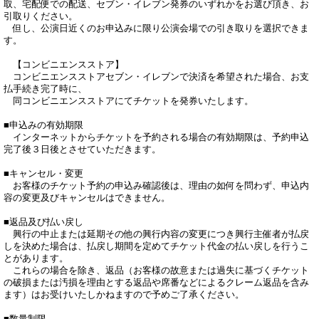
取、宅配便での配送、セブン・イレブン発券のいずれかをお選び頂き、お
引取りください。

　但し、公演日近くのお申込みに限り公演会場での引き取りを選択できま
す。

　【コンビニエンスストア】

　コンビニエンスストアセブン・イレブンで決済を希望された場合、お支
払手続き完了時に、

　同コンビニエンスストアにてチケットを発券いたします。

■申込みの有効期限

　インターネットからチケットを予約される場合の有効期限は、予約申込
完了後３日後とさせていただきます。

■キャンセル・変更

　お客様のチケット予約の申込み確認後は、理由の如何を問わず、申込内
容の変更及びキャンセルはできません。

■返品及び払い戻し

　興行の中止または延期その他の興行内容の変更につき興行主催者が払戻
しを決めた場合は、払戻し期間を定めてチケット代金の払い戻しを行うこ
とがあります。

　これらの場合を除き、返品（お客様の故意または過失に基づくチケット
の破損または汚損を理由とする返品や席番などによるクレーム返品を含み
ます）はお受けいたしかねますので予めご了承ください。

■数量制限
