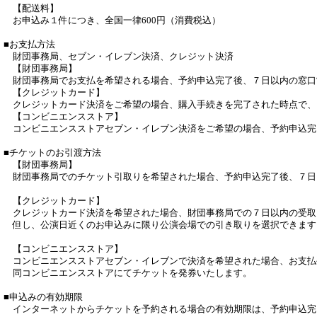
　【配送料】

　お申込み１件につき、全国一律600円（消費税込）

■お支払方法

　財団事務局、セブン・イレブン決済、クレジット決済

　【財団事務局】

　財団事務局でお支払を希望される場合、予約申込完了後、７日以内の窓口
　【クレジットカード】

　クレジットカード決済をご希望の場合、購入手続きを完了された時点で、
　【コンビニエンスストア】

　コンビニエンスストアセブン・イレブン決済をご希望の場合、予約申込完
■チケットのお引渡方法

　【財団事務局】

　財団事務局でのチケット引取りを希望された場合、予約申込完了後、７日
　【クレジットカード】

　クレジットカード決済を希望された場合、財団事務局での７日以内の受取
　但し、公演日近くのお申込みに限り公演会場での引き取りを選択できます。
　【コンビニエンスストア】

　コンビニエンスストアセブン・イレブンで決済を希望された場合、お支払
　同コンビニエンスストアにてチケットを発券いたします。

■申込みの有効期限

　インターネットからチケットを予約される場合の有効期限は、予約申込完