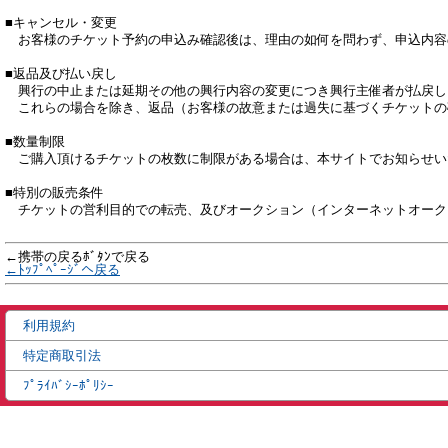
■キャンセル・変更

　お客様のチケット予約の申込み確認後は、理由の如何を問わず、申込内容
■返品及び払い戻し

　興行の中止または延期その他の興行内容の変更につき興行主催者が払戻し
　これらの場合を除き、返品（お客様の故意または過失に基づくチケットの
■数量制限

　ご購入頂けるチケットの枚数に制限がある場合は、本サイトでお知らせい
■特別の販売条件

　チケットの営利目的での転売、及びオークション（インターネットオーク
←携帯の戻るﾎﾞﾀﾝで戻る
←ﾄｯﾌﾟﾍﾟｰｼﾞへ戻る
利用規約
特定商取引法
ﾌﾟﾗｲﾊﾞｼｰﾎﾟﾘｼｰ