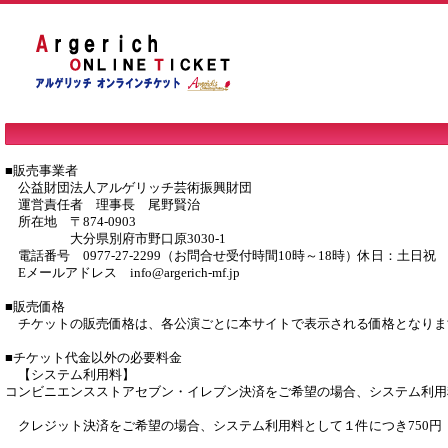
■販売事業者

　公益財団法人アルゲリッチ芸術振興財団

　運営責任者　理事長　尾野賢治

　所在地　〒874-0903

　　　　　大分県別府市野口原3030-1

　電話番号　0977-27-2299（お問合せ受付時間10時～18時）休日：土日祝

　Eメールアドレス　info@argerich-mf.jp

■販売価格

　チケットの販売価格は、各公演ごとに本サイトで表示される価格となります
■チケット代金以外の必要料金

　【システム利用料】

コンビニエンスストアセブン・イレブン決済をご希望の場合、システム利用料
　クレジット決済をご希望の場合、システム利用料として１件につき750円