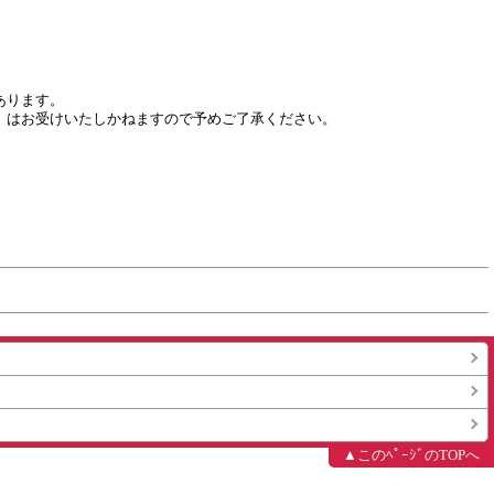
ります。

はお受けいたしかねますので予めご了承ください。

▲このﾍﾟｰｼﾞのTOPへ