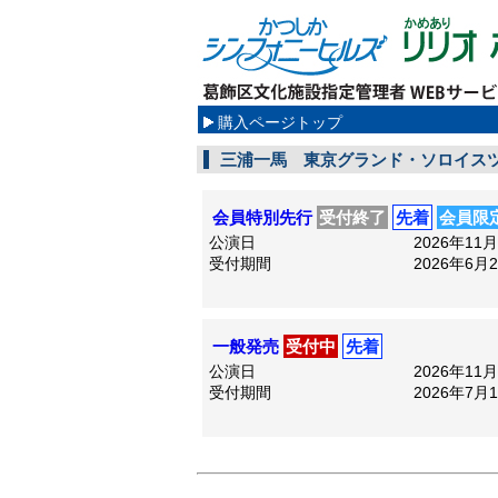
購入ページトップ
三浦一馬 東京グランド・ソロイス
会員特別先行
受付終了
先着
会員限
公演日
2026年11
受付期間
2026年6月
一般発売
受付中
先着
公演日
2026年11
受付期間
2026年7月