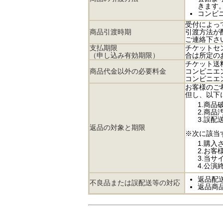
きます。
コンビ
受付によっ
商品引渡時期
引渡方法が
ご連絡下さ
支払期限
チケットセ
（申し込み有効期限）
合は所定の
チケット送
商品代金以外の必要料金
コンビニエ
コンビニエン
お客様のご
但し、以下
1.商
2.商
3.誤
返品の対象と期限
※次に該当
1.購
2.お
3.当
4.公
返品配
不良品または誤配送等の対応
返品商