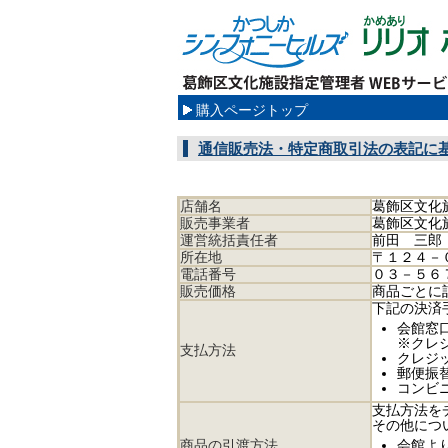
購入ページトップ
通信販売法・特定商取引法の表記に
店舗名
葛飾区文化
販売事業者
葛飾区文化
運営統括責任者
前田 三郎
所在地
〒１２４－
電話番号
０３－５６
販売価格
商品ごとに
下記の決済
会館窓
※クレジ
支払方法
クレジッ
郵便振
コンビ
支払方法を
その他につ
商品の引渡方法
会館よ