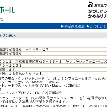
特定商取引法
かつしかシ
基づく表示
施設指定管理者 ＷＥＢサービス
施設指定管理者
００１２ 東京都葛飾区立石６－３３－１ かつしかシンフォニーヒル
７０－２２３３
記載します。
手段による前払いとなります。
口での現金・クレジットカード（かつしかシンフォニーヒルズ・かめあ
ットカードはVISA・Master・JCBのみ
トカードでのネット決済（VISA・Master・JCBのみ）
替
ニエンスストア(セブン‐イレブン)店頭決済
チケットセンター窓口での現金(又はクレジットカード)払いを選択され
いては支払い方法基づき下記を選択できます。
り郵送 (但し、受付時点での公演日までの残り日数により、公演日当日