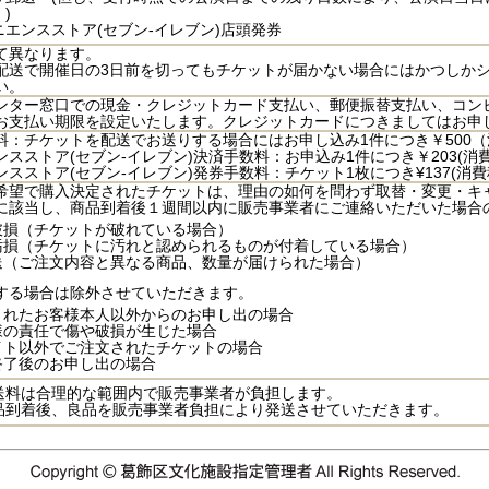
)
ニエンスストア(セブン‐イレブン)店頭発券
て異なります。
配送で開催日の3日前を切ってもチケットが届かない場合にはかつしか
い。
ンター窓口での現金・クレジットカード支払い、郵便振替支払い、コン
お支払い期限を設定いたします。クレジットカードにつきましてはお申
料：チケットを配送でお送りする場合にはお申し込み1件につき￥500
ンスストア(セブン‐イレブン)決済手数料：お申込み1件につき￥203(消
スストア(セブン‐イレブン)発券手数料：チケット1枚につき¥137(消
希望で購入決定されたチケットは、理由の如何を問わず取替・変更・キ
に該当し、商品到着後１週間以内に販売事業者にご連絡いただいた場合
品破損（チケットが破れている場合）
品汚損（チケットに汚れと認められるものが付着している場合）
配送（ご注文内容と異なる商品、数量が届けられた場合）
する場合は除外させていただきます。
入されたお客様本人以外からのお申し出の場合
客様の責任で傷や破損が生じた場合
サイト以外でご注文されたチケットの場合
演終了後のお申し出の場合
送料は合理的な範囲内で販売事業者が負担します。
品到着後、良品を販売事業者負担により発送させていただきます。