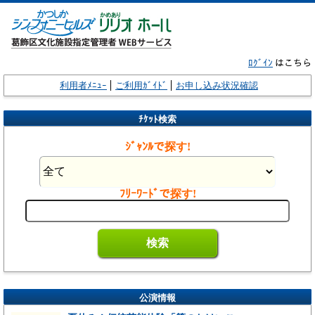
ﾛｸﾞｲﾝ
はこちら
利用者ﾒﾆｭｰ
ご利用ｶﾞｲﾄﾞ
お申し込み状況確認
ﾁｹｯﾄ検索
ｼﾞｬﾝﾙで探す!
ﾌﾘｰﾜｰﾄﾞで探す!
公演情報