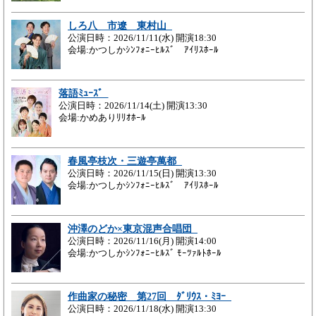
しろ八 市遼 東村山
公演日時：2026/11/11(水) 開演18:30
会場:かつしかｼﾝﾌｫﾆｰﾋﾙｽﾞ ｱｲﾘｽﾎｰﾙ
落語ﾐｭｰｽﾞ
公演日時：2026/11/14(土) 開演13:30
会場:かめありﾘﾘｵﾎｰﾙ
春風亭枝次・三遊亭萬都
公演日時：2026/11/15(日) 開演13:30
会場:かつしかｼﾝﾌｫﾆｰﾋﾙｽﾞ ｱｲﾘｽﾎｰﾙ
沖澤のどか×東京混声合唱団
公演日時：2026/11/16(月) 開演14:00
会場:かつしかｼﾝﾌｫﾆｰﾋﾙｽﾞ ﾓｰﾂｧﾙﾄﾎｰﾙ
作曲家の秘密 第27回 ﾀﾞﾘｳｽ・ﾐﾖｰ
公演日時：2026/11/18(水) 開演13:30