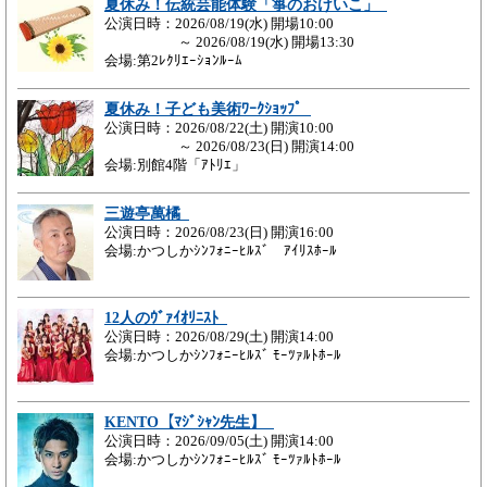
夏休み！伝統芸能体験「箏のおけいこ」
公演日時：2026/08/19(水) 開場10:00
～ 2026/08/19(水) 開場13:30
会場:第2ﾚｸﾘｴｰｼｮﾝﾙｰﾑ
夏休み！子ども美術ﾜｰｸｼｮｯﾌﾟ
公演日時：2026/08/22(土) 開演10:00
～ 2026/08/23(日) 開演14:00
会場:別館4階「ｱﾄﾘｴ」
三遊亭萬橘
公演日時：2026/08/23(日) 開演16:00
会場:かつしかｼﾝﾌｫﾆｰﾋﾙｽﾞ ｱｲﾘｽﾎｰﾙ
12人のｳﾞｧｲｵﾘﾆｽﾄ
公演日時：2026/08/29(土) 開演14:00
会場:かつしかｼﾝﾌｫﾆｰﾋﾙｽﾞ ﾓｰﾂｧﾙﾄﾎｰﾙ
KENTO【ﾏｼﾞｼｬﾝ先生】
公演日時：2026/09/05(土) 開演14:00
会場:かつしかｼﾝﾌｫﾆｰﾋﾙｽﾞ ﾓｰﾂｧﾙﾄﾎｰﾙ