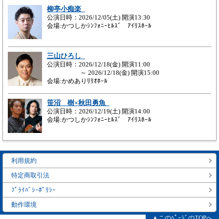
柳亭小痴楽
公演日時：2026/12/05(土) 開演13:30
会場:かつしかｼﾝﾌｫﾆｰﾋﾙｽﾞ ｱｲﾘｽﾎｰﾙ
三山ひろし
公演日時：2026/12/18(金) 開演11:00
～ 2026/12/18(金) 開演15:00
会場:かめありﾘﾘｵﾎｰﾙ
笹沼 樹×秋田勇魚
公演日時：2026/12/19(土) 開演14:00
会場:かつしかｼﾝﾌｫﾆｰﾋﾙｽﾞ ｱｲﾘｽﾎｰﾙ
利用規約
特定商取引法
ﾌﾟﾗｲﾊﾞｼｰﾎﾟﾘｼｰ
動作環境
▲このﾍﾟｰｼﾞのTOPへ